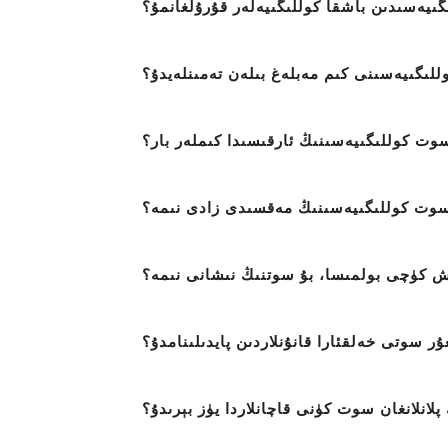
ىيەسىدىن باشقا كوللىگىيەلەر قۇرۇلغانمۇ؟
لىگىيەسىنى كىم مەبلەغ بىلەن تەمىنلەيدۇ؟
وت كوللىگىيەسىنىڭ ئارقىسىدا كىملەر بار؟
سوت كوللىگىيەسىنىڭ مەقسىدى زادى نىمە؟
ش كۈچى بولمىسا، بۇ سوتنىڭ نىشانى نىمە؟
ۇر سوتى خەلقئارا قانۇنلاردىن پايدىلىنامدۇ؟
پلانلانغان سوت كۈنى قاچانلاردا يۈز بېرىدۇ؟