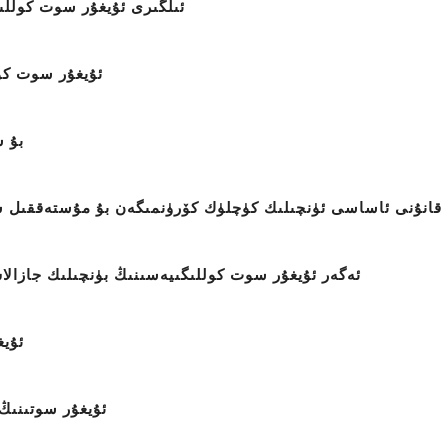
ئىلگىرى ئۇيغۇر سوت كوللىگ
ئۇيغۇر سوت كول
بۇ س
قانۇنى ئاساسى ئۈنچىلىك كۈچلۈك كۆرۈنمىگەن بۇ مۇستەققىل 
ئەگەر ئۇيغۇر سوت كوللىگىيەسىنىڭ بۈنچىلىك جازالا
ئۇيغ
ئۇيغۇر سوتىنىڭ 