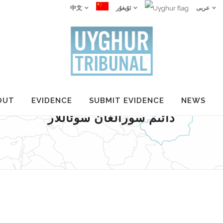
عربى
ئۇيغۇر
中文
OUT
EVIDENCE
SUBMIT EVIDENCE
NEWS
دائىم سورالغان سوئاللار