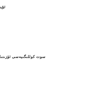
ئۇي
سوت كوللىگىيەسى ئۆزىنىڭ 