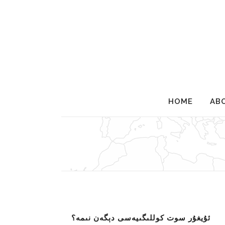
HOME
AB
ئۇيغۇر سوت كوللىگىيەسى دېگەن نىمە؟