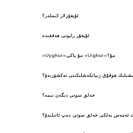
ئۇيغۇرلار كىملەر؟
ئۇيغۇر رايونى ھەققىدە
«Uyghur»مۇ ياكى «Uighur»مۇ؟
شىلىك ھوقۇق زىيانكەشلىكىنى تەكشۈرىدۇ؟
خەلق سوتى دىگەن نىمە؟
 ئەمەس بەلكى خەلق سوتى دەپ ئاتىلىدۇ؟