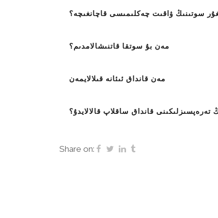
غۇر سوتىنىڭ ۋاقىت چەكلىمىسى قاچانغىچە؟
مەن بۇ سوتقا قاتنىشالامدىم؟
مەن قانداق ئىئانە قىلالايمەن
تەرەپسىزلىكىنى قانداق ساقلاپ قالالايدۇ؟
Share on: