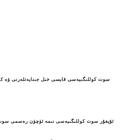
سوت كوللىگىيەسى قايسى خىل جىنايەتلەرنى ۋە كى
ئۇيغۇر سوت كوللىگىيەسى نىمە ئۈچۈن رەسمى سوت