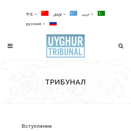
中文
ئۇيغۇر
عربى
русский
ТРИБУНАЛ
Вступление