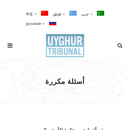
عربى
ئۇيغۇر
中文
русский
أسئلة مكررة