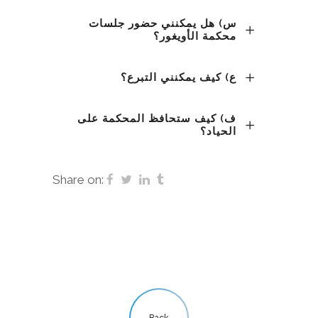
س) هل يمكنني حضور جلسات
محكمة الأويغور؟
ع) كيف يمكنني التبرع؟
ف) كيف ستحافظ المحكمة على
الحياد؟
Share on: